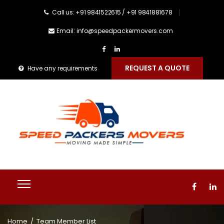
Call us: +91 9841522615 / +91 9841881678
Email: info@speedpackermovers.com
REQUEST A QUOTE
Have any requirements
Home
/
Team Member List