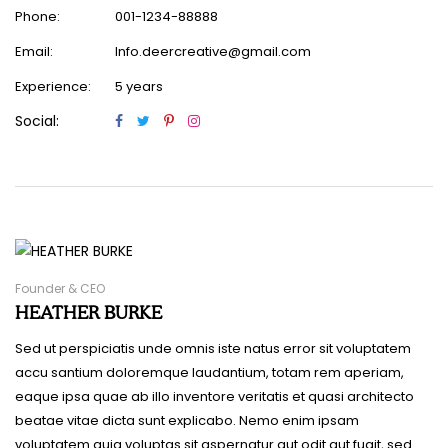
Phone:
001-1234-88888
Email:
Info.deercreative@gmail.com
Experience:
5 years
Social:
Founder & CEO
HEATHER BURKE
Sed ut perspiciatis unde omnis iste natus error sit voluptatem
accu santium doloremque laudantium, totam rem aperiam,
eaque ipsa quae ab illo inventore veritatis et quasi architecto
beatae vitae dicta sunt explicabo. Nemo enim ipsam
voluptatem quia voluptas sit aspernatur aut odit aut fugit, sed