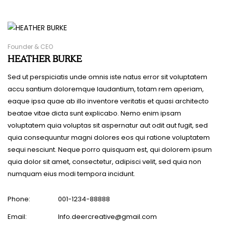
Founder & CEO
HEATHER BURKE
Sed ut perspiciatis unde omnis iste natus error sit voluptatem
accu santium doloremque laudantium, totam rem aperiam,
eaque ipsa quae ab illo inventore veritatis et quasi architecto
beatae vitae dicta sunt explicabo. Nemo enim ipsam
voluptatem quia voluptas sit aspernatur aut odit aut fugit, sed
quia consequuntur magni dolores eos qui ratione voluptatem
sequi nesciunt. Neque porro quisquam est, qui dolorem ipsum
quia dolor sit amet, consectetur, adipisci velit, sed quia non
numquam eius modi tempora incidunt.
Phone:
001-1234-88888
Email:
Info.deercreative@gmail.com